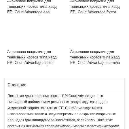
Акриловое покрытие для
Акриловое покрытие для
тенисныхх кортов типа хард
тенисныхх кортов типа хард
EPI Court Advantage-cool
EPI Court Advantage-forest
Акриловое покрытие для
Акриловое покрытие для
тенисныхх кортов типа хард
тенисныхх кортов типа хард
EPI Court Advantage-napier
EPI Court Advantage-carmine
Описание
Покрытие для теннисных кортов EPI Court Advantage - это
смягченный добавлением резиновых гранул хард со средне-
медленной скоростью отскока. EPI Court Advantage может
использоваться также и как универсальное покрытие спортивных
площадок для минифутбола, баскетбола, волейбола. Покрытие
состоит из нескольких слоев акриловой массы с пластификаторами