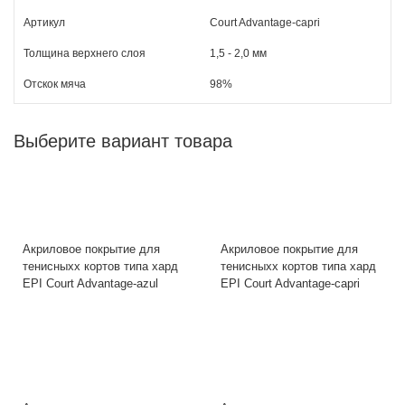
Артикул
Court Advantage-capri
Толщина верхнего слоя
1,5 - 2,0 мм
Отскок мяча
98%
Выберите вариант товара
Акриловое покрытие для
Акриловое покрытие для
тенисныхх кортов типа хард
тенисныхх кортов типа хард
EPI Court Advantage-azul
EPI Court Advantage-capri