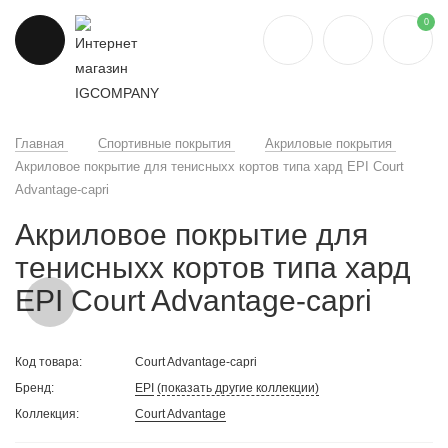
0
Главная
Спортивные покрытия
Акриловые покрытия
Акриловое покрытие для тенисныхх кортов типа хард EPI Court
Advantage-capri
Акриловое покрытие для
тенисныхх кортов типа хард
EPI Court Advantage-capri
Код товара:
Court Advantage-capri
Бренд:
EPI
(показать другие коллекции)
Коллекция:
Court Advantage