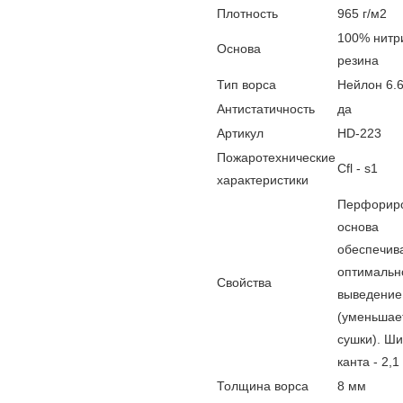
Плотность
965 г/м2
100% нитр
Основа
резина
Тип ворса
Нейлон 6.
Антистатичность
да
Артикул
HD-223
Пожаротехнические
Cfl - s1
характеристики
Перфорир
основа
обеспечив
оптимальн
Свойства
выведение
(уменьшае
сушки). Ш
канта - 2,
Толщина ворса
8 мм