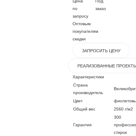
Цена
Под
по
заказ
запросу
Оптовым
покупателям
скидки
ЗАПРОСИТЬ ЦЕНУ
РЕАЛИЗОВАННЫЕ ПРОЕКТ
Характеристики
Страна
Великобри
производитель
Цвет
фиолетов
Общий вес
2560 г/м2
300
Гарантия
професси
стирок