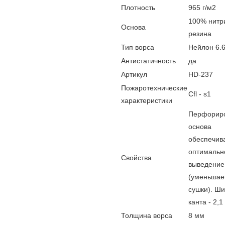
Плотность
965 г/м2
100% нитр
Основа
резина
Тип ворса
Нейлон 6.
Антистатичность
да
Артикул
HD-237
Пожаротехнические
Cfl - s1
характеристики
Перфорир
основа
обеспечив
оптимальн
Свойства
выведение
(уменьшае
сушки). Ш
канта - 2,
Толщина ворса
8 мм