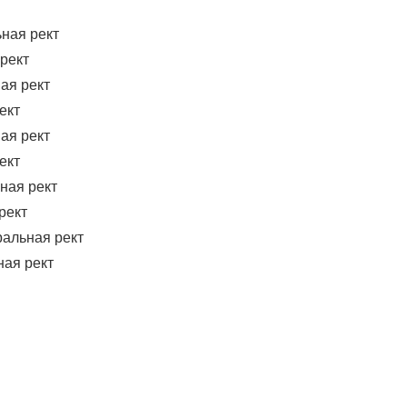
рект
ект
ект
рект
ная рект