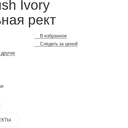
sh Ivory
ная рект
В избранное
Следить за ценой
 другие
ки
ЕКТЫ