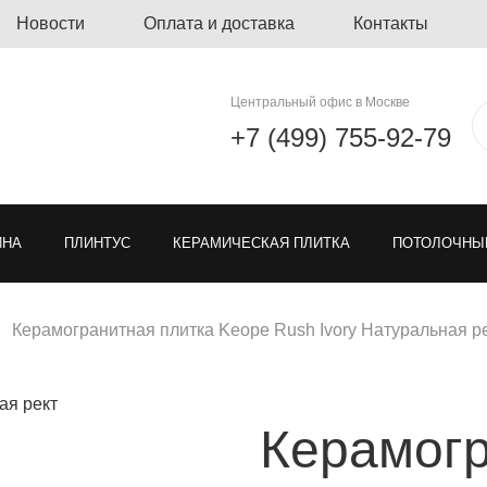
Новости
Оплата и доставка
Контакты
Центральный офис в Москве
+7 (499) 755-92-79
ЙНА
ПЛИНТУС
КЕРАМИЧЕСКАЯ ПЛИТКА
ПОТОЛОЧНЫ
ЛИНОЛЕУМ
ОЗЕЛЕНЕНИЕ
ГРЯЗЕЗАЩИТНЫЕ ПОКРЫ
Керамогранитная плитка Keope Rush Ivory Натуральная р
Я РЕШЕТКА ДЛЯ ПАРКОВКИ
МОДУЛЬНЫЕ ПОКРЫТИЯ
ТКА
Керамогр
ЕН