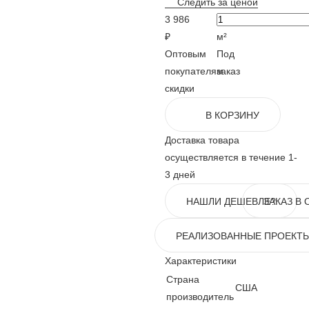
Следить за ценой
3 986
₽
м²
Оптовым
Под
покупателям
заказ
скидки
В КОРЗИНУ
Доставка товара
осуществляется в течение 1-
3 дней
НАШЛИ ДЕШЕВЛЕ?
ЗАКАЗ В 
РЕАЛИЗОВАННЫЕ ПРОЕКТ
Характеристики
Страна
США
производитель