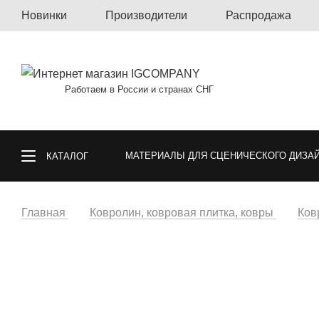
Новинки
Производители
Распродажа
Работаем в России и странах СНГ
МАТЕРИАЛЫ ДЛЯ СЦЕНИЧЕСКОГО ДИЗА
КАТАЛОГ
КОВРОЛИН, КОВРОВАЯ ПЛИТКА, КОВРЫ
Главная
Ковролин, ковровая плитка, ковры
Ков
СПОРТИВНЫЕ ПОКРЫТИЯ
ГАЗОННА
ОБОИ
МАТЕРИАЛЫ ДЛЯ ПОЛА И СТ