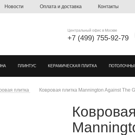
Новости
Оплата и доставка
Контакты
Центральный офис в Москве
+7 (499) 755-92-79
ЙНА
ПЛИНТУС
КЕРАМИЧЕСКАЯ ПЛИТКА
ПОТОЛОЧНЫ
ЛИНОЛЕУМ
ОЗЕЛЕНЕНИЕ
ГРЯЗЕЗАЩИТНЫЕ ПОКРЫ
ровая плитка
Ковровая плитка Mannington Against The Gr
Ковровая
Я РЕШЕТКА ДЛЯ ПАРКОВКИ
МОДУЛЬНЫЕ ПОКРЫТИЯ
ТКА
Manningt
ЕН