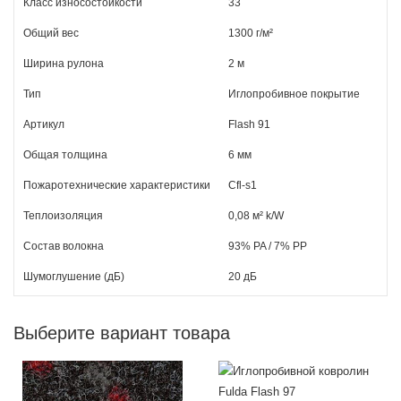
Класс износостойкости
33
Общий вес
1300 г/м²
Ширина рулона
2 м
Тип
Иглопробивное покрытие
Артикул
Flash 91
Общая толщина
6 мм
Пожаротехнические характеристики
Cfl-s1
Теплоизоляция
0,08 м² k/W
Состав волокна
93% PA / 7% РР
Шумоглушение (дБ)
20 дБ
Выберите вариант товара