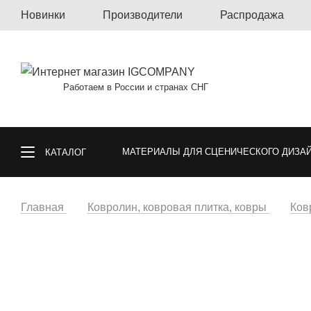
Новинки
Производители
Распродажа
Работаем в России и странах СНГ
МАТЕРИАЛЫ ДЛЯ СЦЕНИЧЕСКОГО ДИЗА
КАТАЛОГ
КОВРОЛИН, КОВРОВАЯ ПЛИТКА, КОВРЫ
Главная
Ковролин, ковровая плитка, ковры
Ков
СПОРТИВНЫЕ ПОКРЫТИЯ
ГАЗОННА
ОБОИ
МАТЕРИАЛЫ ДЛЯ ПОЛА И СТ