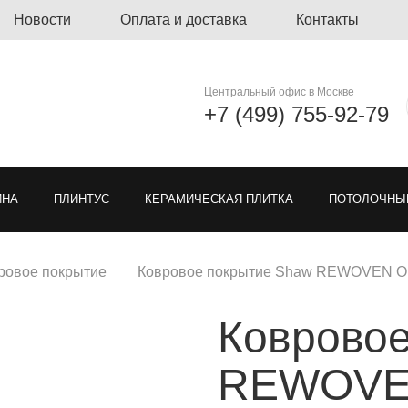
Новости
Оплата и доставка
Контакты
Центральный офис в Москве
+7 (499) 755-92-79
ЙНА
ПЛИНТУС
КЕРАМИЧЕСКАЯ ПЛИТКА
ПОТОЛОЧНЫ
ЛИНОЛЕУМ
ОЗЕЛЕНЕНИЕ
ГРЯЗЕЗАЩИТНЫЕ ПОКРЫ
ровое покрытие
Ковровое покрытие Shaw REWOVEN Out
Ковровое
Я РЕШЕТКА ДЛЯ ПАРКОВКИ
МОДУЛЬНЫЕ ПОКРЫТИЯ
ТКА
REWOVEN
ЕН