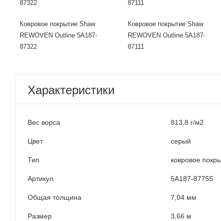
Ковровое покрытие Shaw
Ковровое покрытие Shaw
REWOVEN Outline 5A187-
REWOVEN Outline 5A187-
87322
87111
Характеристики
Вес ворса
813,8 г/м2
Цвет
серый
Тип
ковровое покр
Артикул
5A187-87755
Общая толщина
7,04 мм
Размер
3,66 м