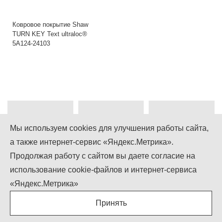
Ковровое покрытие Shaw
TURN KEY Text ultraloc®
5A124-24103
Мы используем cookies для улучшения работы сайта,
а также интернет-сервис «Яндекс.Метрика».
+7 (499) 755-92-79
Продолжая работу с сайтом вы даете согласие на
использование cookie-файлов и интернет-сервиса
Понедельник-Пятница: 9.00 - 18.00
Суббота-Воскресенье: выходной
«Яндекс.Метрика»
info@igcompany.ru
Принять
IGCOMPANY © ООО «БИЗНЕС КАПИТАЛ»