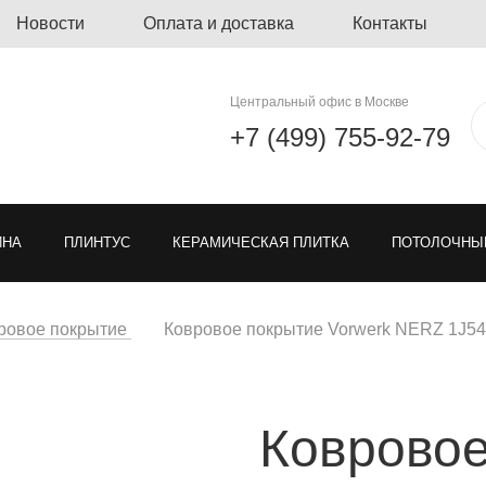
Новости
Оплата и доставка
Контакты
Центральный офис в Москве
+7 (499) 755-92-79
ЙНА
ПЛИНТУС
КЕРАМИЧЕСКАЯ ПЛИТКА
ПОТОЛОЧНЫ
ЛИНОЛЕУМ
ОЗЕЛЕНЕНИЕ
ГРЯЗЕЗАЩИТНЫЕ ПОКРЫ
ровое покрытие
Ковровое покрытие Vorwerk NERZ 1J54
Я РЕШЕТКА ДЛЯ ПАРКОВКИ
МОДУЛЬНЫЕ ПОКРЫТИЯ
ТКА
Ковровое
ЕН