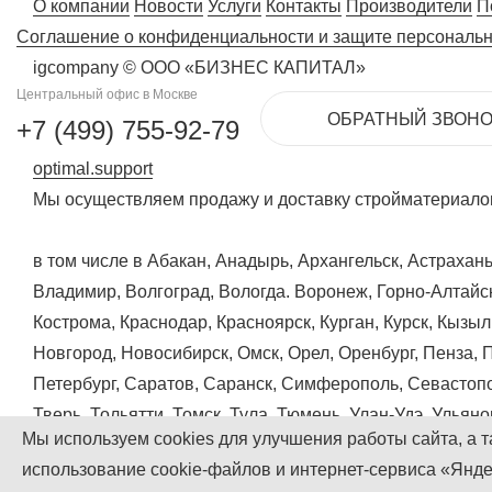
О компании
Новости
Услуги
Контакты
Производители
П
Соглашение о конфиденциальности и защите персональ
igcompany © ООО «БИЗНЕС КАПИТАЛ»
Центральный офис в Москве
ОБРАТНЫЙ ЗВОНО
+7 (499) 755-92-79
optimal.support
Мы осуществляем продажу и доставку стройматериалов
в том числе в Абакан, Анадырь, Архангельск, Астрахан
Владимир, Волгоград, Вологда. Воронеж, Горно-Алтайск
Кострома, Краснодар, Красноярск, Курган, Курск, Кызы
Новгород, Новосибирск, Омск, Орел, Оренбург, Пенза, 
Петербург, Саратов, Саранск, Симферополь, Севастопо
Тверь, Тольятти, Томск, Тула, Тюмень, Улан-Удэ, Ульян
Мы используем cookies для улучшения работы сайта, а т
Сахалинск, Якутск, Ярославль
использование cookie-файлов и интернет-сервиса «Янд
Наверх