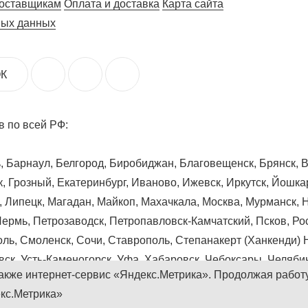
оставщикам
Оплата и доставка
Карта сайта
ных данных
К
 по всей РФ:
ь, Барнаул, Белгород, Биробиджан, Благовещенск, Брянск, 
, Грозный, Екатеринбург, Иваново, Ижевск, Иркутск, Йошкар
л, Липецк, Магадан, Майкоп, Махачкала, Москва, Мурманск
Пермь, Петрозаводск, Петропавловск-Камчатский, Псков, Ро
ль, Смоленск, Сочи, Ставрополь, Степанакерт (Ханкенди) 
овск, Усть-Каменогорск, Уфа, Хабаровск, Чебоксары, Челяби
акже интернет-сервис «Яндекс.Метрика». Продолжая работу
екс.Метрика»