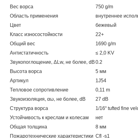
Вес ворса
750 g/m
Область применения
внутреннее испол
Цвет
бежевый
Класс износостойкости
22+
Общий вес
1690 g/m
Антистатичность
≤ 2,0 KV
Звукопоглощение, ΔLw, не более, dB
0.2
Высота ворса
5 мм
Артикул
1J54
Тепловое сопротивление
0,11 m
Звукоизоляция, αω, не более, dB
27 dB
Структура ворса
1/16“ tufted fine ve
Устойчивость к креслам и колесам
нет
Общая толщина
8 мм
Пожаротехнические характеристики
Cfl -s1