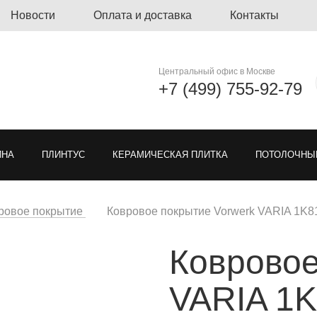
Новости
Оплата и доставка
Контакты
Центральный офис в Москве
+7 (499) 755-92-79
ЙНА
ПЛИНТУС
КЕРАМИЧЕСКАЯ ПЛИТКА
ПОТОЛОЧНЫ
ЛИНОЛЕУМ
ОЗЕЛЕНЕНИЕ
ГРЯЗЕЗАЩИТНЫЕ ПОКРЫ
ровое покрытие
Ковровое покрытие Vorwerk VARIA 1K8
Ковровое
Я РЕШЕТКА ДЛЯ ПАРКОВКИ
МОДУЛЬНЫЕ ПОКРЫТИЯ
ТКА
VARIA 1
ЕН