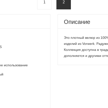
1
2
Описание
я
Это плотный велюр из 100
изделий из Vorwerk. Раду
S
Коллекция доступна в трад
дополняется и другими отт
ее использование
ый