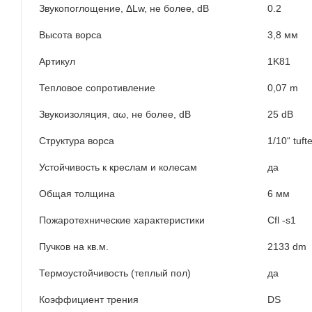
Звукопоглощение, ΔLw, не более, dB
0.2
Высота ворса
3,8 мм
Артикул
1K81
Тепловое сопротивление
0,07 m
Звукоизоляция, αω, не более, dB
25 dB
Структура ворса
1/10“ tuft
Устойчивость к креслам и колесам
да
Общая толщина
6 мм
Пожаротехнические характеристики
Cfl -s1
Пучков на кв.м.
2133 dm
Термоустойчивость (теплый пол)
да
Коэффициент трения
DS