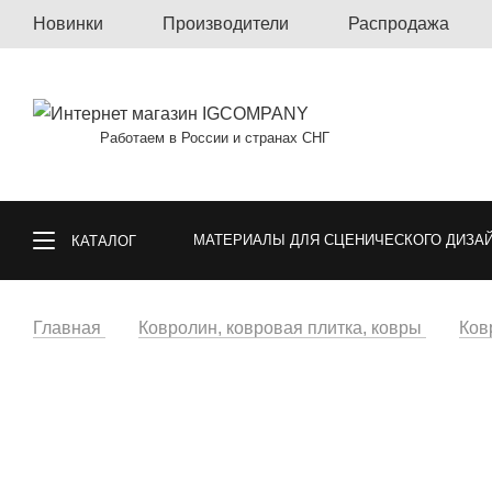
Новинки
Производители
Распродажа
Работаем в России и странах СНГ
МАТЕРИАЛЫ ДЛЯ СЦЕНИЧЕСКОГО ДИЗА
КАТАЛОГ
КОВРОЛИН, КОВРОВАЯ ПЛИТКА, КОВРЫ
Главная
Ковролин, ковровая плитка, ковры
Ков
СПОРТИВНЫЕ ПОКРЫТИЯ
ГАЗОННА
ОБОИ
МАТЕРИАЛЫ ДЛЯ ПОЛА И СТ