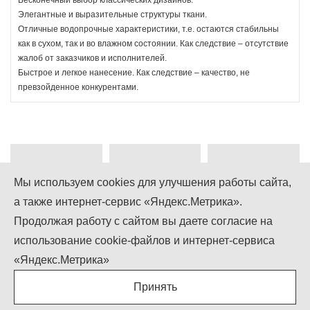
Бесконечный выбор классических дизайнов.
Элегантные и выразительные структуры ткани.
Отличные водопрочные характеристики, т.е. остаются стабильны
как в сухом, так и во влажном состоянии. Как следствие – отсутствие
жалоб от заказчиков и исполнителей.
Быстрое и легкое нанесение. Как следствие – качество, не
превзойденное конкурентами.
Мы используем cookies для улучшения работы сайта,
а также интернет-сервис «Яндекс.Метрика».
+7 (499) 755-92-79
Продолжая работу с сайтом вы даете согласие на
использование cookie-файлов и интернет-сервиса
Понедельник-Пятница: 9.00 - 18.00
Суббота-Воскресенье: выходной
«Яндекс.Метрика»
info@igcompany.ru
Принять
IGCOMPANY © ООО «БИЗНЕС КАПИТАЛ»