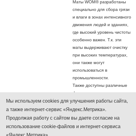
Маты WOM® разработаны
специально для сбора грязи
и влаги в зонах интенсивного
движения людей и зданиях,
где высокий уровень чистоты
особенно важен. Т.к. эти
маты выдерживают очистку
при высоких температурах,
они также могут
использоваться в
промышленности.
Также доступны различные
формы матов: круг, полукруг,
овал, полуовал.
Мы используем cookies для улучшения работы сайта,
а также интернет-сервис «Яндекс.Метрика».
Мы в Instagram
Мы в Facebook
Мы в Twitter
Продолжая работу с сайтом вы даете согласие на
+7 (499) 755-92-79
использование cookie-файлов и интернет-сервиса
Понедельник-Пятница: 9.00 - 18.00
«Яндекс.Метрика»