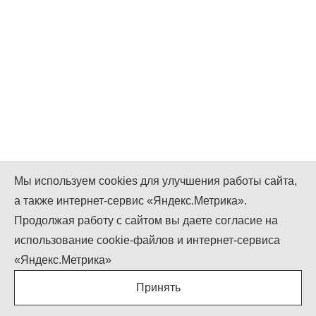
Мы используем cookies для улучшения работы сайта,
а также интернет-сервис «Яндекс.Метрика».
Мы в Instagram
Мы в Facebook
Мы в Twitter
Продолжая работу с сайтом вы даете согласие на
+7 (499) 755-92-79
использование cookie-файлов и интернет-сервиса
Понедельник-Пятница: 9.00 - 18.00
«Яндекс.Метрика»
Суббота-Воскресенье: выходной
Принять
info@igcompany.ru
igcompany © ООО «БИЗНЕС КАПИТАЛ»