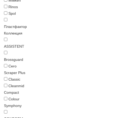
Milliken
Rinos
Spol
Пластфактор
Коллекция
ASSISTENT
Brossguard
Cero
Scraper Plus
Classic
Cleanmid
Compact
Colour
Symphony