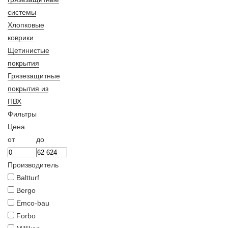
системы
Хлопковые
коврики
Щетинистые
покрытия
Грязезащитные
покрытия из
ПВХ
Фильтры
Цена
от
до
Производитель
Baltturf
Bergo
Emco-bau
Forbo