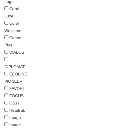
Logo
Coral
Luxe
Coral
Welcome
Cotton
Plus
DIALOG
DIPLOMAT
ECOLINE
PIONEER
FAVORIT
FOCUS
GS17
Heattrak
Image
Image