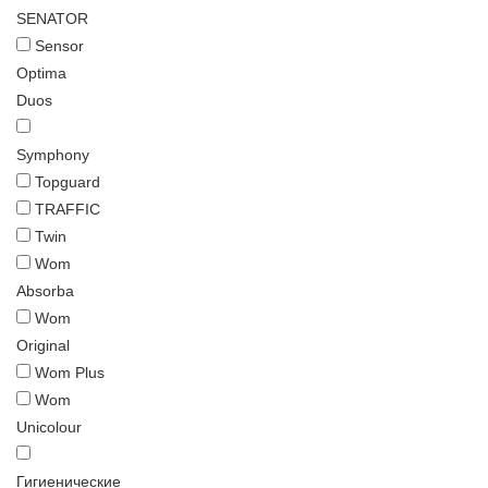
SENATOR
Sensor
Optima
Duos
Symphony
Topguard
TRAFFIC
Twin
Wom
Absorba
Wom
Original
Wom Plus
Wom
Unicolour
Гигиенические