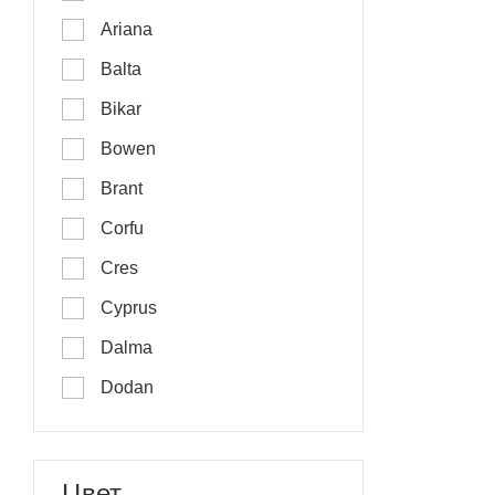
Ariana
Balta
Bikar
Bowen
Brant
Corfu
Cres
Cyprus
Dalma
Dodan
Eniliven
Equinox Blackout
Цвет