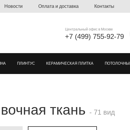
Новости
Оплата и доставка
Контакты
Центральный офис в Москве
+7 (499) 755-92-79
ЙНА
ПЛИНТУС
КЕРАМИЧЕСКАЯ ПЛИТКА
ПОТОЛОЧНЫ
ЛИНОЛЕУМ
ОЗЕЛЕНЕНИЕ
ГРЯЗЕЗАЩИТНЫЕ ПОКРЫ
вочная ткань
Я РЕШЕТКА ДЛЯ ПАРКОВКИ
МОДУЛЬНЫЕ ПОКРЫТИЯ
ТКА
- 71 вид
ЕН