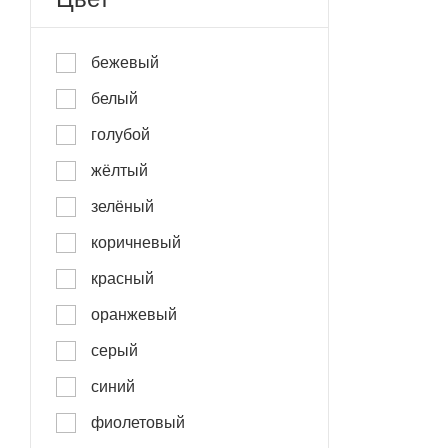
Eve
Flores
бежевый
Furka plus
белый
Graphic
голубой
Gravity
жёлтый
Harvard
зелёный
HERITAGE
коричневый
Hestan
красный
Highland
оранжевый
Highland Print
серый
Highland Stretch with Matte
синий
Finish
фиолетовый
Highland Workspace