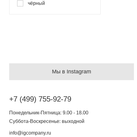
чёрный
Honshu
Keros
Kintaro
Lani
Lara
Legend
Leone plus
Мы в Instagram
Lido
Lindau
+7 (499) 755-92-79
Linear
Понедельник-Пятница: 9.00 - 18.00
Lombok
Суббота-Воскресенье: выходной
Malta
info@igcompany.ru
Merlin