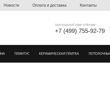
Новости
Оплата и доставка
Контакты
Центральный офис в Москве
+7 (499) 755-92-79
ЙНА
ПЛИНТУС
КЕРАМИЧЕСКАЯ ПЛИТКА
ПОТОЛОЧНЫ
ЛИНОЛЕУМ
ОЗЕЛЕНЕНИЕ
ГРЯЗЕЗАЩИТНЫЕ ПОКРЫ
Я РЕШЕТКА ДЛЯ ПАРКОВКИ
МОДУЛЬНЫЕ ПОКРЫТИЯ
ТКА
ЕН