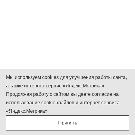
Мы используем cookies для улучшения работы сайта,
а также интернет-сервис «Яндекс.Метрика».
Мы в Instagram
Мы в Facebook
Мы в Twitter
Продолжая работу с сайтом вы даете согласие на
+7 (499) 755-92-79
использование cookie-файлов и интернет-сервиса
Понедельник-Пятница: 9.00 - 18.00
«Яндекс.Метрика»
Суббота-Воскресенье: выходной
Принять
info@igcompany.ru
igcompany © ООО «БИЗНЕС КАПИТАЛ»