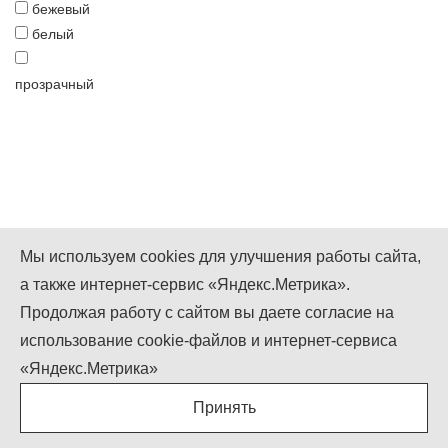
бежевый
белый
прозрачный
Мы используем cookies для улучшения работы сайта,
а также интернет-сервис «Яндекс.Метрика».
Мы в Instagram
Мы в Facebook
Мы в Twitter
Продолжая работу с сайтом вы даете согласие на
+7 (499) 755-92-79
использование cookie-файлов и интернет-сервиса
Понедельник-Пятница: 9.00 - 18.00
«Яндекс.Метрика»
Суббота-Воскресенье: выходной
Принять
info@igcompany.ru
igcompany © ООО «БИЗНЕС КАПИТАЛ»