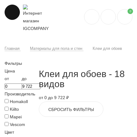
0
Главная
Материалы для пола и стен
Клеи для обоев
Фильтры
Цена
Клеи для обоев
- 18
от
до
видов
Производитель
от 0 до 9 722 ₽
Homakoll
Kiilto
СБРОСИТЬ ФИЛЬТРЫ
Mapei
Vescom
Цвет