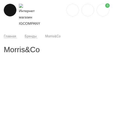
0
Главная
Бренды
Morris&Co
Morris&Co