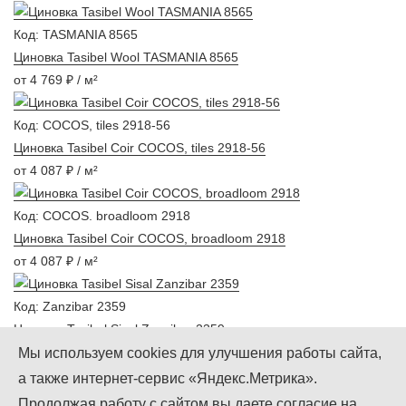
Код: TASMANIA 8565
Циновка Tasibel Wool TASMANIA 8565
от 4 769 ₽ / м²
Код: COCOS, tiles 2918-56
Циновка Tasibel Coir COCOS, tiles 2918-56
от 4 087 ₽ / м²
Код: COCOS. broadloom 2918
Циновка Tasibel Coir COCOS, broadloom 2918
от 4 087 ₽ / м²
Код: Zanzibar 2359
Циновка Tasibel Sisal Zanzibar 2359
от 3 521 ₽ / м²
Мы используем cookies для улучшения работы сайта,
а также интернет-сервис «Яндекс.Метрика».
Мы в Instagram
Мы в Facebook
Мы в Twitter
Продолжая работу с сайтом вы даете согласие на