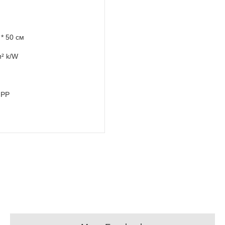
 * 50 см
м² k/W
 РР