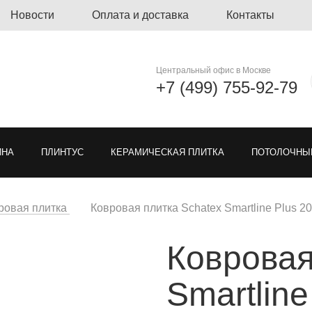
Новости
Оплата и доставка
Контакты
Центральный офис в Москве
+7 (499) 755-92-79
ЙНА
ПЛИНТУС
КЕРАМИЧЕСКАЯ ПЛИТКА
ПОТОЛОЧНЫ
ЛИНОЛЕУМ
ОЗЕЛЕНЕНИЕ
ГРЯЗЕЗАЩИТНЫЕ ПОКРЫ
ровая плитка
Ковровая плитка Schatex Smartline Plus 2
Ковровая
Я РЕШЕТКА ДЛЯ ПАРКОВКИ
МОДУЛЬНЫЕ ПОКРЫТИЯ
ТКА
Smartline
ЕН