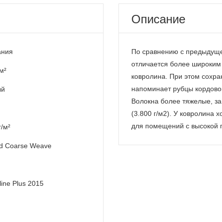
Описание
ания
По сравнению с предыдущей
отличается более широким
м²
ковролина. При этом сохра
напоминает рубцы кордовой
ый
Волокна более тяжелые, за
(3.800 г/м2). У ковролина 
для помещений с высокой 
г/м²
d Coarse Weave
line Plus 2015