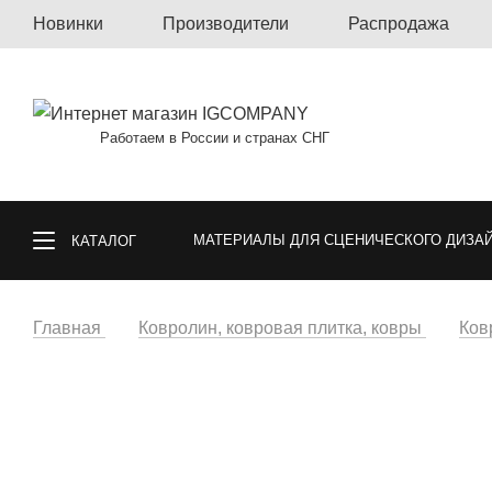
Новинки
Производители
Распродажа
Работаем в России и странах СНГ
МАТЕРИАЛЫ ДЛЯ СЦЕНИЧЕСКОГО ДИЗА
КАТАЛОГ
КОВРОЛИН, КОВРОВАЯ ПЛИТКА, КОВРЫ
Главная
Ковролин, ковровая плитка, ковры
Ков
СПОРТИВНЫЕ ПОКРЫТИЯ
ГАЗОННА
ОБОИ
МАТЕРИАЛЫ ДЛЯ ПОЛА И СТ