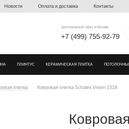
Новости
Оплата и доставка
Контакты
Центральный офис в Москве
+7 (499) 755-92-79
ЙНА
ПЛИНТУС
КЕРАМИЧЕСКАЯ ПЛИТКА
ПОТОЛОЧНЫ
ЛИНОЛЕУМ
ОЗЕЛЕНЕНИЕ
ГРЯЗЕЗАЩИТНЫЕ ПОКРЫ
ровая плитка
Ковровая плитка Schatex Vision 1518
Я РЕШЕТКА ДЛЯ ПАРКОВКИ
МОДУЛЬНЫЕ ПОКРЫТИЯ
ТКА
Ковровая
ЕН