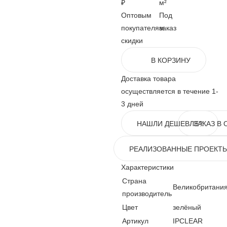
₽
м²
Оптовым
Под
покупателям
заказ
скидки
В КОРЗИНУ
Доставка товара
осуществляется в течение 1-
3 дней
НАШЛИ ДЕШЕВЛЕ?
ЗАКАЗ В 
РЕАЛИЗОВАННЫЕ ПРОЕКТ
Характеристики
Страна
Великобритани
производитель
Цвет
зелёный
Артикул
IPCLEAR