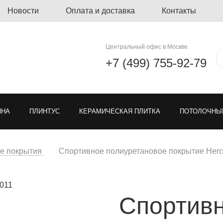
Новости
Оплата и доставка
Контакты
Центральный офис в Москве
+7 (499) 755-92-79
ЙНА
ПЛИНТУС
КЕРАМИЧЕСКАЯ ПЛИТКА
ПОТОЛОЧНЫ
ЛИНОЛЕУМ
ОЗЕЛЕНЕНИЕ
ГРЯЗЕЗАЩИТНЫЕ ПОКРЫ
е покрытия
Спортивное полиуретановое покрытие Herc
Я РЕШЕТКА ДЛЯ ПАРКОВКИ
МОДУЛЬНЫЕ ПОКРЫТИЯ
ТКА
Спортив
ЕН