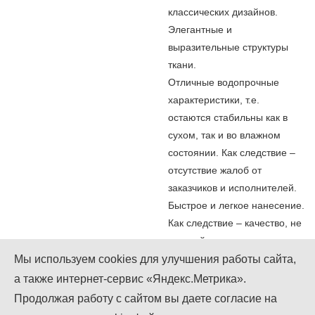
классических дизайнов.
Элегантные и
выразительные структуры
ткани.
Отличные водопрочные
характеристики, т.е.
остаются стабильны как в
сухом, так и во влажном
состоянии. Как следствие –
отсутствие жалоб от
заказчиков и исполнителей.
Быстрое и легкое нанесение.
Как следствие – качество, не
превзойденное
конкурентами.
Мы используем cookies для улучшения работы сайта,
а также интернет-сервис «Яндекс.Метрика».
Мы в Instagram
Мы в Facebook
Мы в Twitter
Продолжая работу с сайтом вы даете согласие на
+7 (499) 755-92-79