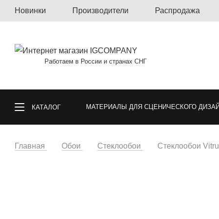
Новинки
Производители
Распродажа
Работаем в России и странах СНГ
МАТЕРИАЛЫ ДЛЯ СЦЕНИЧЕСКОГО ДИЗА
КАТАЛОГ
КОВРОЛИН, КОВРОВАЯ ПЛИТКА, КОВРЫ
Главная
Обои
Стеклообои
Стеклообои Vitru
СПОРТИВНЫЕ ПОКРЫТИЯ
ГАЗОННА
ОБОИ
МАТЕРИАЛЫ ДЛЯ ПОЛА И СТ