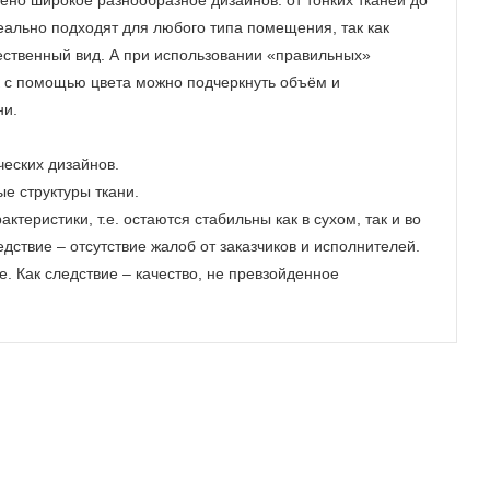
ено широкое разнообразное дизайнов: от тонких тканей до
еально подходят для любого типа помещения, так как
ественный вид. А при использовании «правильных»
к с помощью цвета можно подчеркнуть объём и
ни.
еских дизайнов.
е структуры ткани.
теристики, т.е. остаются стабильны как в сухом, так и во
дствие – отсутствие жалоб от заказчиков и исполнителей.
е. Как следствие – качество, не превзойденное