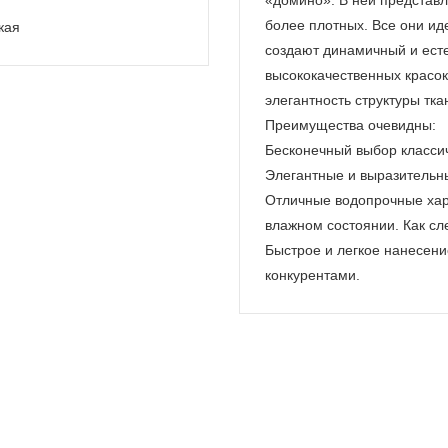
«домино». В ней представл
более плотных. Все они ид
кая
создают динамичный и ест
высококачественных красо
элегантность структуры тка
Преимущества очевидны:
Бесконечный выбор классич
Элегантные и выразительны
Отличные водопрочные харак
влажном состоянии. Как сле
Быстрое и легкое нанесени
конкурентами.