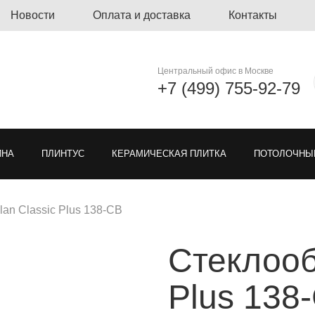
Новости
Оплата и доставка
Контакты
Центральный офис в Москве
+7 (499) 755-92-79
ЙНА
ПЛИНТУС
КЕРАМИЧЕСКАЯ ПЛИТКА
ПОТОЛОЧНЫ
ЛИНОЛЕУМ
ОЗЕЛЕНЕНИЕ
ГРЯЗЕЗАЩИТНЫЕ ПОКРЫ
lan Classic Plus 138-CB
Стеклообо
Я РЕШЕТКА ДЛЯ ПАРКОВКИ
МОДУЛЬНЫЕ ПОКРЫТИЯ
ТКА
Plus 138
ЕН