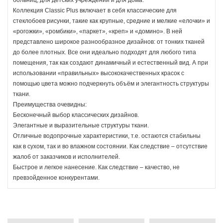
больниц, для детских учреждений и для дома.
Коллекция Classic Plus включает в себя классические для
стеклобоев рисунки, такие как крупные, средние и мелкие «елочки» и
«рогожки», «ромбики», «паркет», «креп» и «домино». В ней
представлено широкое разнообразное дизайнов: от тонких тканей
до более плотных. Все они идеально подходят для любого типа
помещения, так как создают динамичный и естественный вид. А при
использовании «правильных» высококачественных красок с
помощью цвета можно подчеркнуть объём и элегантность структуры
ткани.
Преимущества очевидны:
Бесконечный выбор классических дизайнов.
Элегантные и выразительные структуры ткани.
Отличные водопрочные характеристики, т.е. остаются стабильны
как в сухом, так и во влажном состоянии. Как следствие – отсутствие
жалоб от заказчиков и исполнителей.
Быстрое и легкое нанесение. Как следствие – качество, не
превзойденное конкурентами.