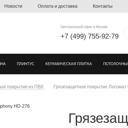
Новости
Оплата и доставка
Контакты
Центральный офис в Москве
+7 (499) 755-92-79
ЙНА
ПЛИНТУС
КЕРАМИЧЕСКАЯ ПЛИТКА
ПОТОЛОЧНЫ
ЛИНОЛЕУМ
ОЗЕЛЕНЕНИЕ
ГРЯЗЕЗАЩИТНЫЕ ПОКРЫ
ые покрытия из ПВХ
Грязезащитное покрытие Логомат 
Я РЕШЕТКА ДЛЯ ПАРКОВКИ
МОДУЛЬНЫЕ ПОКРЫТИЯ
ТКА
Грязезащ
ЕН