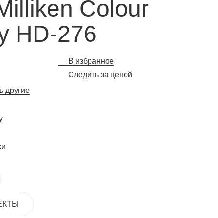
illiken Colour
y HD-276
В избранное
Следить за ценой
ь другие
y
ки
ЕКТЫ