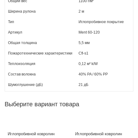
Общий вес
1100 г/м²
Ширина рулона
2 м
Тип
Иглопробивное покрытие
Артикул
Ment 60-120
Общая толщина
5,5 мм
Пожаротехнические характеристики
Cfl-s1
Теплоизоляция
0,12 м² k/W
Состав волокна
40% PA / 60% РР
Шумоглушение (дБ)
21 дБ
Выберите вариант товара
Иглопробивной ковролин
Иглопробивной ковролин