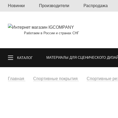
Новинки
Производители
Распродажа
Работаем в России и странах СНГ
МАТЕРИАЛЫ ДЛЯ СЦЕНИЧЕСКОГО ДИЗА
КАТАЛОГ
КОВРОЛИН, КОВРОВАЯ ПЛИТКА, КОВРЫ
Главная
Спортивные покрытия
Спортивные ре
СПОРТИВНЫЕ ПОКРЫТИЯ
ГАЗОННА
ОБОИ
МАТЕРИАЛЫ ДЛЯ ПОЛА И СТ