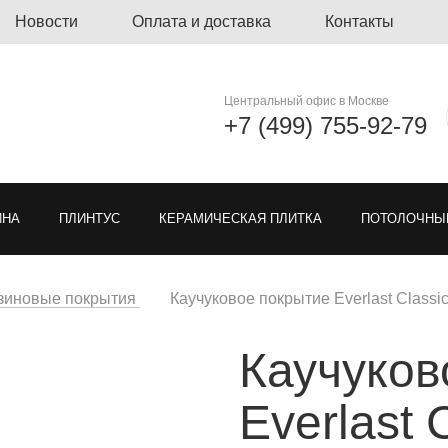
Новости
Оплата и доставка
Контакты
Центральный офис в Москве
+7 (499) 755-92-79
ЙНА
ПЛИНТУС
КЕРАМИЧЕСКАЯ ПЛИТКА
ПОТОЛОЧНЫ
ЛИНОЛЕУМ
ОЗЕЛЕНЕНИЕ
ГРЯЗЕЗАЩИТНЫЕ ПОКРЫ
зиновые покрытия
Каучуковое покрытие Everlast Classic
Каучуков
Я РЕШЕТКА ДЛЯ ПАРКОВКИ
МОДУЛЬНЫЕ ПОКРЫТИЯ
ТКА
Everlast 
ЕН