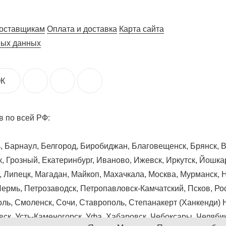
оставщикам
Оплата и доставка
Карта сайта
ных данных
К
 по всей РФ:
ь, Барнаул, Белгород, Биробиджан, Благовещенск, Брянск, 
, Грозный, Екатеринбург, Иваново, Ижевск, Иркутск, Йошкар
л, Липецк, Магадан, Майкоп, Махачкала, Москва, Мурманск
Пермь, Петрозаводск, Петропавловск-Камчатский, Псков, Ро
ль, Смоленск, Сочи, Ставрополь, Степанакерт (Ханкенди) 
овск, Усть-Каменогорск, Уфа, Хабаровск, Чебоксары, Челяби