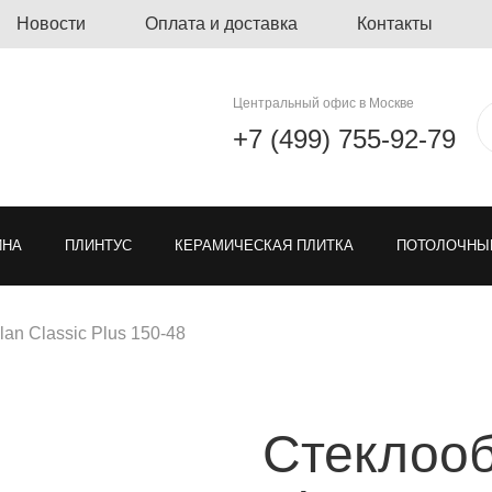
Новости
Оплата и доставка
Контакты
Центральный офис в Москве
+7 (499) 755-92-79
ЙНА
ПЛИНТУС
КЕРАМИЧЕСКАЯ ПЛИТКА
ПОТОЛОЧНЫ
ЛИНОЛЕУМ
ОЗЕЛЕНЕНИЕ
ГРЯЗЕЗАЩИТНЫЕ ПОКРЫ
lan Classic Plus 150-48
Я РЕШЕТКА ДЛЯ ПАРКОВКИ
МОДУЛЬНЫЕ ПОКРЫТИЯ
ТКА
Стеклообо
ЕН