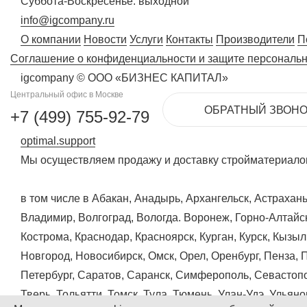
Суббота-Воскресенье: выходной
info@igcompany.ru
О компании
Новости
Услуги
Контакты
Производители
П
Соглашение о конфиденциальности и защите персональ
igcompany © ООО «БИЗНЕС КАПИТАЛ»
Центральный офис в Москве
ОБРАТНЫЙ ЗВОНО
+7 (499) 755-92-79
optimal.support
Мы осуществляем продажу и доставку стройматериалов
в том числе в Абакан, Анадырь, Архангельск, Астрахан
Владимир, Волгоград, Вологда. Воронеж, Горно-Алтайск
Кострома, Краснодар, Красноярск, Курган, Курск, Кызы
Новгород, Новосибирск, Омск, Орел, Оренбург, Пенза, 
Петербург, Саратов, Саранск, Симферополь, Севастопо
Тверь, Тольятти, Томск, Тула, Тюмень, Улан-Удэ, Ульян