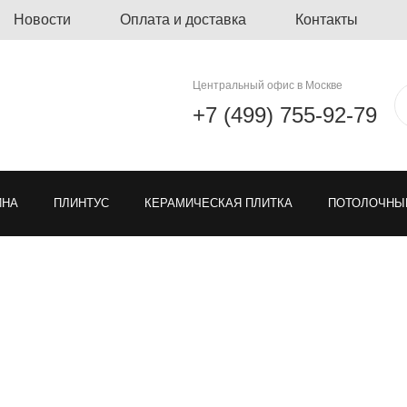
Новости
Оплата и доставка
Контакты
Центральный офис в Москве
+7 (499) 755-92-79
ЙНА
ПЛИНТУС
КЕРАМИЧЕСКАЯ ПЛИТКА
ПОТОЛОЧНЫ
ЛИНОЛЕУМ
ОЗЕЛЕНЕНИЕ
ГРЯЗЕЗАЩИТНЫЕ ПОКРЫ
Я РЕШЕТКА ДЛЯ ПАРКОВКИ
МОДУЛЬНЫЕ ПОКРЫТИЯ
ТКА
ЕН